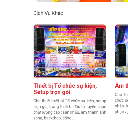
Dịch Vụ Khác
Thiết bị Tổ chức sự kiện,
Âm t
Setup trọn gói
Cho th
chức sự
Cho thuê thiết bị Tổ chức sự kiện, setup
nhập k
trọn gói, trang thiết bị đầu tư tuyển chọn
phục vụ
chất lượng cao : sân khấu, âm thanh ánh
sáng, backdrop, cổng...