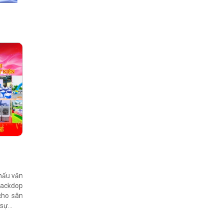
khấu văn
 backdop
cho sân
ự...