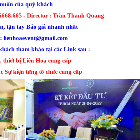
muốn của quý khách
.6668.665 -
Director : Trần Thanh Quang
ấn, tận tay Báo giá nhanh nhất
 : lienhoaevent@gmail.com
hách tham khảo tại các Link sau :
, thiết bị Liên Hoa cung cấp
c Sự kiện từng tổ chức cung cấp