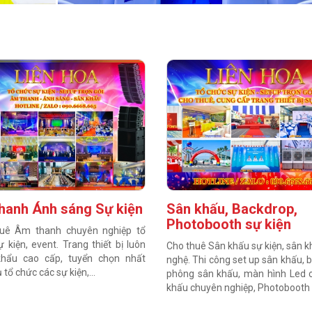
hanh Ánh sáng Sự kiện
Sân khấu, Backdrop,
Photobooth sự kiện
uê Âm thanh chuyên nghiệp tổ
 kiện, event. Trang thiết bị luôn
Cho thuê Sân khấu sự kiện, sân 
hẩu cao cấp, tuyển chọn nhất
nghệ. Thi công set up sân khấu,
 tổ chức các sự kiện,...
phông sân khấu, màn hình Led 
khấu chuyên nghiệp, Photobooth s