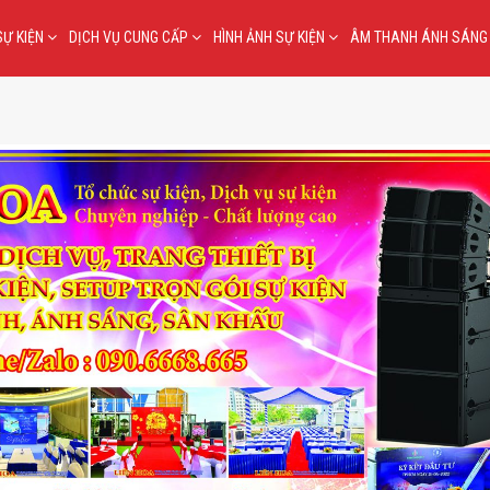
SỰ KIỆN
DỊCH VỤ CUNG CẤP
HÌNH ẢNH SỰ KIỆN
ÂM THANH ÁNH SÁN